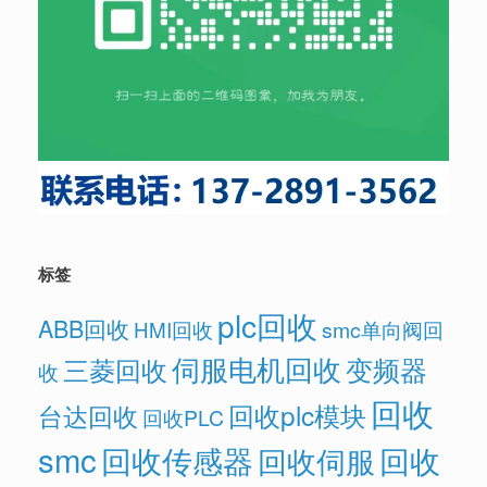
标签
plc回收
ABB回收
HMI回收
smc单向阀回
伺服电机回收
变频器
三菱回收
收
回收
回收plc模块
台达回收
回收PLC
smc
回收传感器
回收
回收伺服