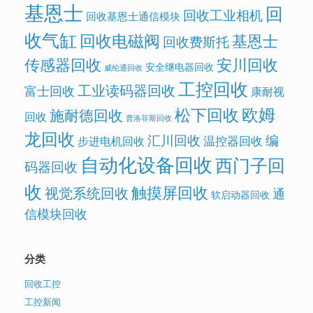
基恩士
回
回收工业相机
回收基恩士通信模块
收气缸
回收电磁阀
基恩士
回收费斯托
传感器回收
安川回收
安全继电器回收
威纶通回收
工控回收
工业读码器回收
富士回收
康耐视
欧姆
松下回收
施耐德回收
回收
普洛菲斯回收
龙回收
汇川回收
编
温控器回收
步进电机回收
自动化设备回收
西门子回
码器回收
收
触摸屏回收
视觉系统回收
通
软启动器回收
信模块回收
分类
回收工控
工控新闻