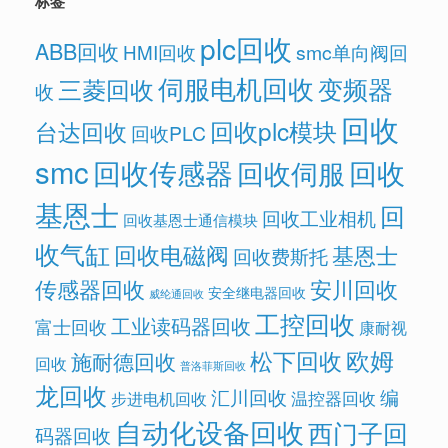
标签
plc回收
ABB回收
HMI回收
smc单向阀回
伺服电机回收
变频器
三菱回收
收
回收
回收plc模块
台达回收
回收PLC
smc
回收传感器
回收
回收伺服
基恩士
回
回收工业相机
回收基恩士通信模块
收气缸
回收电磁阀
基恩士
回收费斯托
传感器回收
安川回收
安全继电器回收
威纶通回收
工控回收
工业读码器回收
富士回收
康耐视
欧姆
松下回收
施耐德回收
回收
普洛菲斯回收
龙回收
汇川回收
编
温控器回收
步进电机回收
自动化设备回收
西门子回
码器回收