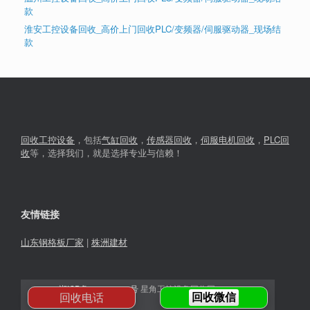
款
淮安工控设备回收_高价上门回收PLC/变频器/伺服驱动器_现场结
款
回收工控设备
，包括
气缸回收
，
传感器回收
，
伺服电机回收
，
PLC回
收
等，选择我们，就是选择专业与信赖！
友情链接
山东钢格板厂家
|
株洲建材
湘ICP备2023030366号
星角工控设备回收网© 2026
回收电话
回收微信