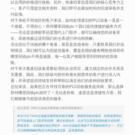
以合理的价格进行收购。此外，快速结算也是我们的核心竞争力之
一。客户只需提交相关资料，我们即可在最短时间内完成审核并支
付款项。
对于身处不同地区的客户来说，如何处理废旧的PLC设备一直是一
个难题。不用担心！郑州哪里回收plc？我们提供便捷的服务方式
——无论是选择邮寄还是预约上门取件，都可以确保您的设备安
全、高效地被运送到我们的仓库进行评估和拆解。
无论您位于河南的哪个角落，甚至是其他省份，只要联系我们并说
明情况，我们都可以为您提供服务。覆盖全国的服务网络使得郑州
哪里回收plc不再是难题，每一位客户都能享受到同样的优质体
验。
对于有大量废旧设备需要处理的企业而言，建立稳定的合作关系至
关重要。因此，我们鼓励与那些有着长期需求的客户进行深入沟
通，并承诺提供持续支持和帮助以满足他们的各种回收要求。
总结来说，如果您正在寻找可靠的PLC回收服务提供商，那么选择
郑州哪里回收plc就对了！无论是价格、速度还是便捷性方面，我
们都能够为您提供满意的服务。
相关推荐: SMC过滤减压阀维修与再利用策略探讨
本文讨论了smc过滤减压阀回收的相关策略，强调其回收价格高、结算速度快以
及可快递或上门取货等优势。通过长期合作，企业可以实现资源的最大化利用，
降低成本。 在机械自动化系统中，smc过滤减压阀是不可或缺的组件之一。它们
不仅能够精确控制压力和流体清洁度，还直接影响…