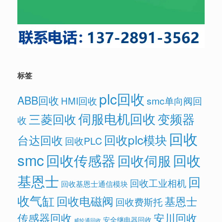
标签
plc回收
ABB回收
HMI回收
smc单向阀回
伺服电机回收
变频器
三菱回收
收
回收
回收plc模块
台达回收
回收PLC
smc
回收传感器
回收
回收伺服
基恩士
回
回收工业相机
回收基恩士通信模块
收气缸
回收电磁阀
基恩士
回收费斯托
传感器回收
安川回收
安全继电器回收
威纶通回收