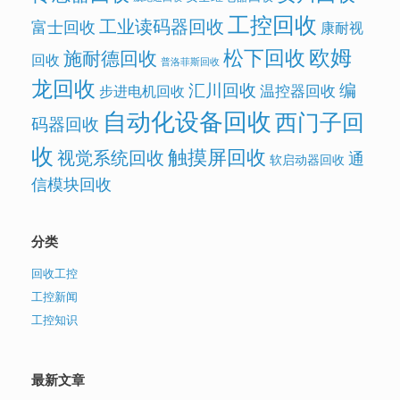
工控回收
工业读码器回收
富士回收
康耐视
欧姆
松下回收
施耐德回收
回收
普洛菲斯回收
龙回收
汇川回收
编
温控器回收
步进电机回收
自动化设备回收
西门子回
码器回收
收
触摸屏回收
视觉系统回收
通
软启动器回收
信模块回收
分类
回收工控
工控新闻
工控知识
最新文章