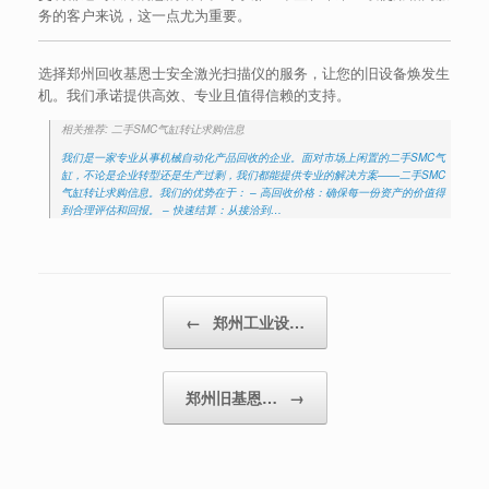
务的客户来说，这一点尤为重要。
选择郑州回收基恩士安全激光扫描仪的服务，让您的旧设备焕发生
机。我们承诺提供高效、专业且值得信赖的支持。
相关推荐: 二手SMC气缸转让求购信息
我们是一家专业从事机械自动化产品回收的企业。面对市场上闲置的二手SMC气
缸，不论是企业转型还是生产过剩，我们都能提供专业的解决方案——二手SMC
气缸转让求购信息。我们的优势在于： – 高回收价格：确保每一份资产的价值得
到合理评估和回报。 – 快速结算：从接洽到…
Post navigation
←
郑州工业设…
郑州旧基恩…
→