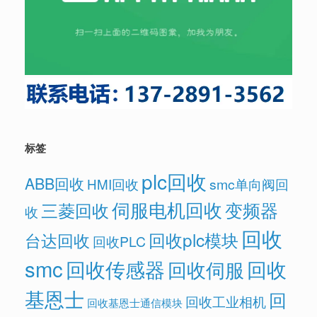
标签
plc回收
ABB回收
HMI回收
smc单向阀回
伺服电机回收
变频器
三菱回收
收
回收
回收plc模块
台达回收
回收PLC
smc
回收传感器
回收
回收伺服
基恩士
回
回收工业相机
回收基恩士通信模块