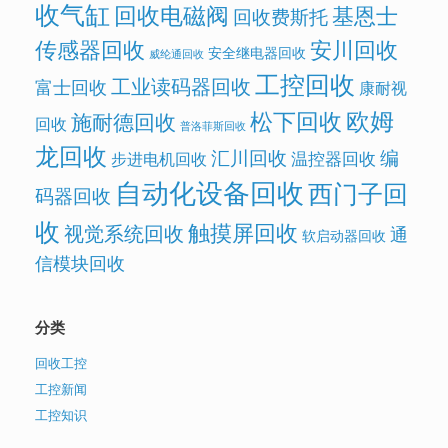
收气缸
回收电磁阀
基恩士
回收费斯托
传感器回收
安川回收
安全继电器回收
威纶通回收
工控回收
工业读码器回收
富士回收
康耐视
欧姆
松下回收
施耐德回收
回收
普洛菲斯回收
龙回收
汇川回收
编
温控器回收
步进电机回收
自动化设备回收
西门子回
码器回收
收
触摸屏回收
视觉系统回收
通
软启动器回收
信模块回收
分类
回收工控
工控新闻
工控知识