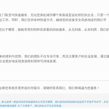
栅的上门取货与快递服务。无论您身处城市哪个角落或是远在郊区的企业，只需一
运工作。同时，我们支持各种快递方式，确保您的设备安全高效地送到我们手
无论您位于哪里，都能享受到同样高质量的回收服务。从北到南，从东到西，我们
。
来的便利与优势。我们的团队不仅专业可靠，而且注重客户的长远发展。通过
企业更好地实现资源再利用和可持续发展。
明。如果您有相关需求或任何疑问，请随时联系我们。我们将竭诚为您服务！
，那么选择一家提供高价回收服务的公司至关重要。我们提供的回收报价远远高于市场平均水平，并且
快捷的物流服务 为了方便客户，我们的站点不仅支持快递…