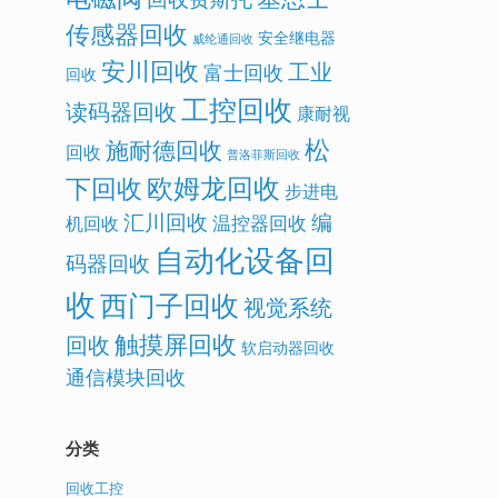
传感器回收
安全继电器
威纶通回收
安川回收
工业
富士回收
回收
工控回收
读码器回收
康耐视
松
施耐德回收
回收
普洛菲斯回收
欧姆龙回收
下回收
步进电
汇川回收
编
温控器回收
机回收
自动化设备回
码器回收
收
西门子回收
视觉系统
触摸屏回收
回收
软启动器回收
通信模块回收
分类
回收工控