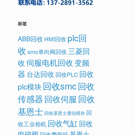
标签
plc回
ABB回收
HMI回收
收
三菱回
smc单向阀回收
伺服电机回收
变频
收
器
回收
台达回收
回收PLC
回收smc
回收
plc模块
传感器
回收
回收伺服
基恩士
回
回收基恩士通信模块
回收气缸
回收
收工业相机
电磁阀
基恩士
回收费斯托