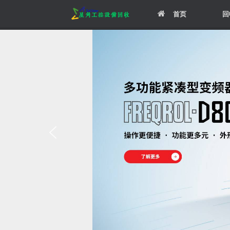
Skip
首页
回
to
content