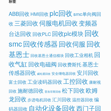
标签
plc回收
ABB回收
HMI回收
smc单向阀回
伺服电机回收
变频器
三菱回收
收
回收
回收plc模块
台达回收
回收PLC
smc
回收传感器
回收
回收伺服
基恩士
回
回收工业相机
回收基恩士通信模块
收气缸
回收电磁阀
基恩士
回收费斯托
传感器回收
安川回收
安全继电器回收
威纶通回收
工控回收
工业读码器回收
富士回收
康耐视
欧姆
松下回收
施耐德回收
回收
普洛菲斯回收
龙回收
汇川回收
编
温控器回收
步进电机回收
自动化设备回收
西门子回
码器回收