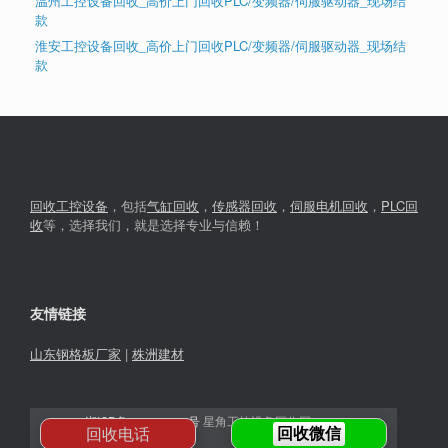
温州工控设备回收_高价上门回收PLC/变频器/伺服驱动器_现场结
款
淮安工控设备回收_高价上门回收PLC/变频器/伺服驱动器_现场结
款
回收工控设备
，包括
气缸回收
，
传感器回收
，
伺服电机回收
，
PLC回
收
等，选择我们，就是选择专业与信赖！
友情链接
山东钢格板厂家
|
株洲建材
湘ICP备2023030366号
星角工控设备回收网© 2026
回收电话
回收微信