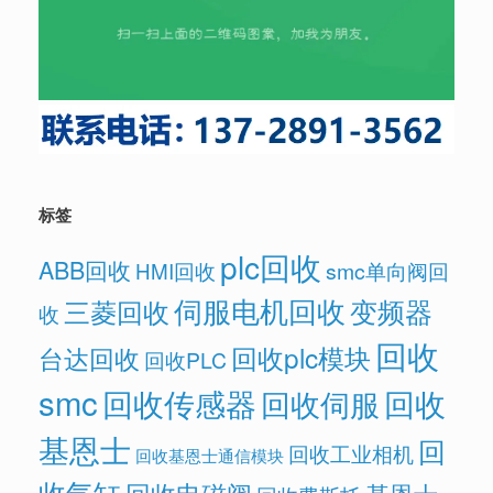
标签
plc回收
ABB回收
HMI回收
smc单向阀回
伺服电机回收
变频器
三菱回收
收
回收
回收plc模块
台达回收
回收PLC
smc
回收传感器
回收
回收伺服
基恩士
回
回收工业相机
回收基恩士通信模块
收气缸
回收电磁阀