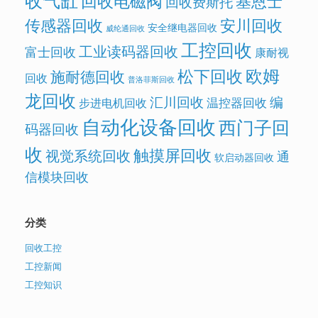
基恩士
回收费斯托
传感器回收
安川回收
安全继电器回收
威纶通回收
工控回收
工业读码器回收
富士回收
康耐视
欧姆
松下回收
施耐德回收
回收
普洛菲斯回收
龙回收
汇川回收
编
温控器回收
步进电机回收
自动化设备回收
西门子回
码器回收
收
触摸屏回收
视觉系统回收
通
软启动器回收
信模块回收
分类
回收工控
工控新闻
工控知识