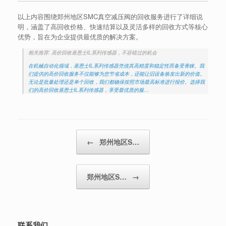
以上内容围绕郑州地区SMC真空减压阀的回收服务进行了详细说
明，涵盖了高回收价格、快速结算以及灵活多样的回收方式等核心
优势，旨在为企业提供最优质的解决方案。
相关推荐: 高价回收基恩士IL系列传感器，不容错过的机会
在机械自动化领域，基恩士IL系列传感器凭借其高精度和稳定性而备受青睐。我
们提供的高价回收服务不仅能够为您节省成本，还能让旧设备焕发出新的价值。
无论是批量处理还是单个回收，我们都确保按照市场最高标准进行报价。选择我
们的高价回收基恩士IL系列传感器，享受最优质的服…
Post navigation
←
郑州地区S…
郑州地区S…
→
联系我们