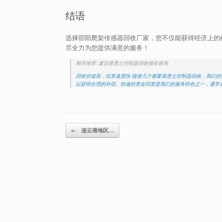
结语
选择邵阳爬架传感器回收厂家，您不仅能获得经济上的
尽全力为您提供满意的服务！
相关推荐: 废旧基恩士控制器回收报价咨询
回收价值高，结算速度快 随便几个都要基恩士控制器回收，我们
以获得合理的补偿。快速的资金回笼是我们的服务特色之一，通常在
Post navigation
←
连云港地区…