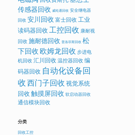
传感器回收
安全继电器
威纶通回收
安川回收
工业
富士回收
回收
工控回收
读码器回收
康耐视
松
施耐德回收
回收
普洛菲斯回收
欧姆龙回收
下回收
步进电
汇川回收
编
温控器回收
机回收
自动化设备回
码器回收
收
西门子回收
视觉系统
触摸屏回收
回收
软启动器回收
通信模块回收
分类
回收工控