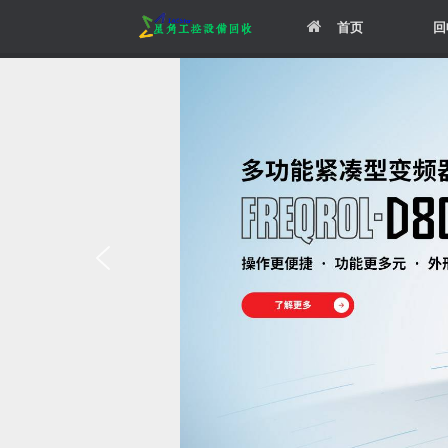
Skip
首页
回
to
content