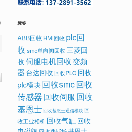
竭
标签
plc回
ABB回收
HMI回收
收
三菱回
smc单向阀回收
伺服电机回收
变频
收
器
回收
台达回收
回收PLC
回收smc
回收
plc模块
传感器
回收
回收伺服
基恩士
回
回收基恩士通信模块
回收气缸
回收
收工业相机
电磁阀
基恩士
回收费斯托