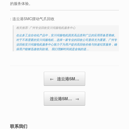
的服务体验。
: 连云港SMC摆动气爪回收
相关推荐: 广州专业回收安川伺服电机服务中心
在众多工业自动化产品中，安川伺服电机因其高品质和广泛的应用而备受青睐。
对于不再需要的安川伺服电机，选择一家专业的回收公司显得尤为重要。广州专
业回收安川伺服电机服务中心致力于为用户提供高回收价格与快速结算服务，确
保用户能够迅速收到款项。 我们理解时间就是金钱的道…
Post navigation
←
连云港SM…
连云港SM…
→
联系我们