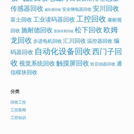
传感器回收
安川回收
安全继电器回收
威纶通回收
工控回收
工业读码器回收
富士回收
康耐视
欧姆
松下回收
施耐德回收
回收
普洛菲斯回收
龙回收
汇川回收
编
温控器回收
步进电机回收
自动化设备回收
西门子回
码器回收
收
触摸屏回收
视觉系统回收
通
软启动器回收
信模块回收
分类
回收工控
工控新闻
工控知识