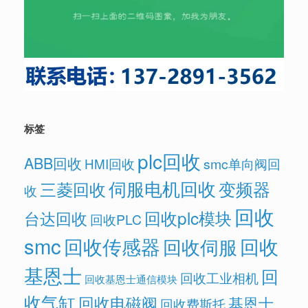
标签
plc回收
ABB回收
HMI回收
smc单向阀回
伺服电机回收
变频器
三菱回收
收
回收
回收plc模块
台达回收
回收PLC
smc
回收传感器
回收
回收伺服
基恩士
回
回收工业相机
回收基恩士通信模块
收气缸
回收电磁阀
基恩士
回收费斯托