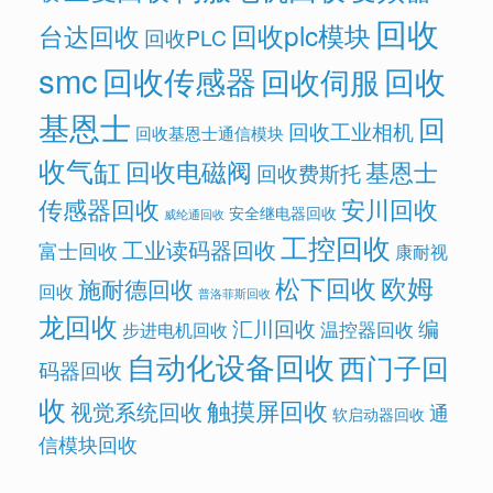
回收
回收plc模块
台达回收
回收PLC
smc
回收传感器
回收
回收伺服
基恩士
回
回收工业相机
回收基恩士通信模块
收气缸
回收电磁阀
基恩士
回收费斯托
传感器回收
安川回收
安全继电器回收
威纶通回收
工控回收
工业读码器回收
富士回收
康耐视
欧姆
松下回收
施耐德回收
回收
普洛菲斯回收
龙回收
汇川回收
编
温控器回收
步进电机回收
自动化设备回收
西门子回
码器回收
收
触摸屏回收
视觉系统回收
通
软启动器回收
信模块回收