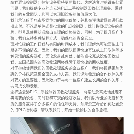
编程逻辑控制器）控制设备亟待更新换代。为解决客户的设备处置
问题，我们提供专业的连云港PLC二手控制器回收处理服务。通过
我们的专业团队，您可以实现旧设备的价值最大化。
我们承诺给予您市场竞争力的回收价格，并且在评估后迅速进行款
项支付。不论是单件还是批量的PLC控制器，我们将根据设备的品
牌、型号及使用状况给出合理的价格建议。同时，为了提升客户体
验，我们支持多种结算方式，确保您的资金安全。
面对忙碌的工作日程与有限的时间成本，我们理解您可能面临上门
服务不便的情况。因此，我们的团队提供快递寄送或上门取件等多
种灵活的服务选项。无论您身处何处，都能轻松完成设备回收过
程。全国范围内的高效物流网络保障了最快捷的回收速度。
对于持续使用我们的回收处理服务的企业客户，我们将提供更加优
惠的价格政策及更全面的支持方案。我们深知稳定的合作伙伴关系
对双方的重要性，因此致力于与每一位客户建立长期的合作关系，
共同成长和发展。
选择连云港PLC二手控制器回收处理服务，将帮助您高效地处理不
再需要的设备，同时获得可观的经济收益。我们以专业的态度和优
质的服务赢得了众多客户的信任和支持。如果您正考虑如何处置您
的旧PLC控制器，请联系我们，开始一段愉快的合作旅程。