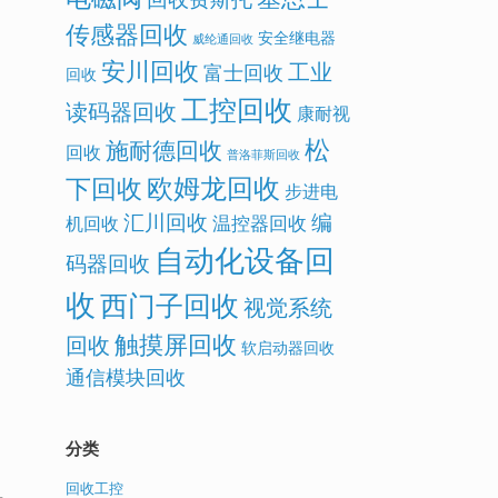
传感器回收
安全继电器
威纶通回收
安川回收
工业
富士回收
回收
工控回收
读码器回收
康耐视
松
施耐德回收
回收
普洛菲斯回收
欧姆龙回收
下回收
步进电
汇川回收
编
温控器回收
机回收
自动化设备回
码器回收
收
西门子回收
视觉系统
触摸屏回收
回收
软启动器回收
通信模块回收
分类
回收工控