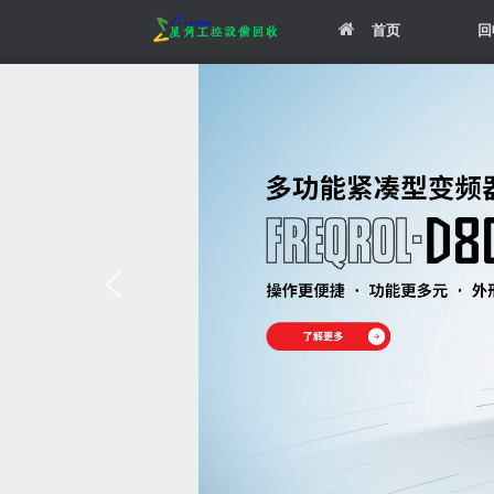
Skip
首页
回
to
content