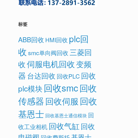
标签
plc回
ABB回收
HMI回收
收
三菱回
smc单向阀回收
伺服电机回收
变频
收
器
回收
台达回收
回收PLC
回收smc
回收
plc模块
传感器
回收
回收伺服
基恩士
回
回收基恩士通信模块
回收气缸
回收
收工业相机
电磁阀
基恩士
回收费斯托