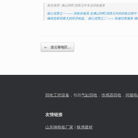
相关推荐: 佛山SMC润滑元件专业回收服务
核心优势之一 —— 回收价格高 在佛山SMC润滑元件的回收过
确保您获得最大的经济收益。 核心优势之二 —— 快速结算服务 
Post navigation
←
连云港地区…
回收工控设备
，包括
气缸回收
，
传感器回收
，
伺服电
友情链接
山东钢格板厂家
|
株洲建材