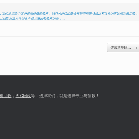
程中，我们承诺给予客户最高价值的价格。我们的评估团队会根据当前市场情况和设备的实际情况来定价，
佛山SMC润滑元件回收不仅注重回收价格的高，…
连云港地区…
→
机回收
，
PLC回收
等，选择我们，就是选择专业与信赖！