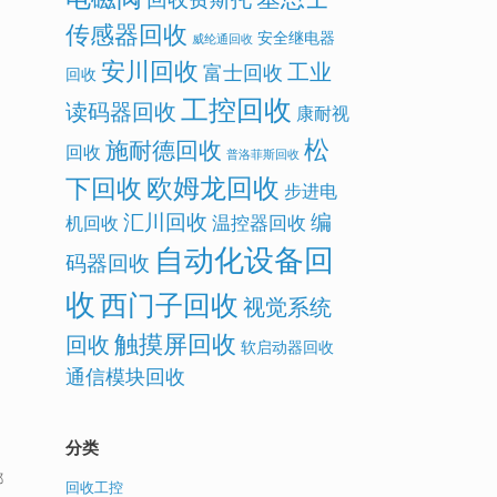
传感器回收
安全继电器
威纶通回收
安川回收
工业
富士回收
回收
工控回收
读码器回收
康耐视
松
施耐德回收
回收
普洛菲斯回收
欧姆龙回收
下回收
步进电
汇川回收
编
温控器回收
机回收
自动化设备回
码器回收
收
西门子回收
视觉系统
触摸屏回收
回收
软启动器回收
通信模块回收
分类
都
回收工控