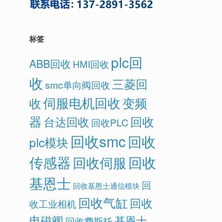
标签
plc回
ABB回收
HMI回收
收
三菱回
smc单向阀回收
伺服电机回收
变频
收
器
回收
台达回收
回收PLC
回收smc
回收
plc模块
传感器
回收
回收伺服
基恩士
回
回收基恩士通信模块
回收气缸
回收
收工业相机
电磁阀
基恩士
回收费斯托