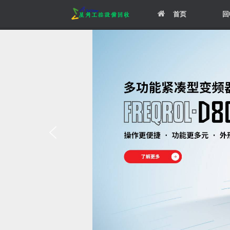
Skip
首页
回
to
content