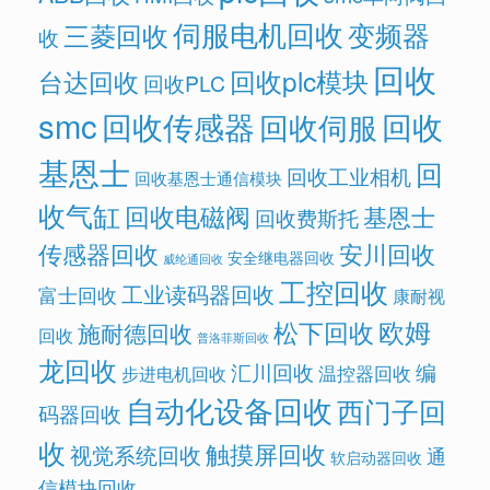
伺服电机回收
变频器
三菱回收
收
回收
回收plc模块
台达回收
回收PLC
smc
回收传感器
回收
回收伺服
基恩士
回
回收工业相机
回收基恩士通信模块
收气缸
回收电磁阀
基恩士
回收费斯托
传感器回收
安川回收
安全继电器回收
威纶通回收
工控回收
工业读码器回收
富士回收
康耐视
欧姆
松下回收
施耐德回收
回收
普洛菲斯回收
龙回收
汇川回收
编
温控器回收
步进电机回收
自动化设备回收
西门子回
码器回收
收
触摸屏回收
视觉系统回收
通
软启动器回收
信模块回收