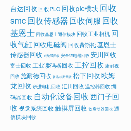
回收
回收plc模块
台达回收
回收PLC
smc
回收传感器
回收
回收伺服
基恩士
回
回收工业相机
回收基恩士通信模块
收气缸
回收电磁阀
基恩士
回收费斯托
传感器回收
安川回收
安全继电器回收
威纶通回收
工控回收
工业读码器回收
富士回收
康耐视
欧姆
松下回收
施耐德回收
回收
普洛菲斯回收
龙回收
汇川回收
编
温控器回收
步进电机回收
自动化设备回收
西门子回
码器回收
收
触摸屏回收
视觉系统回收
通
软启动器回收
信模块回收