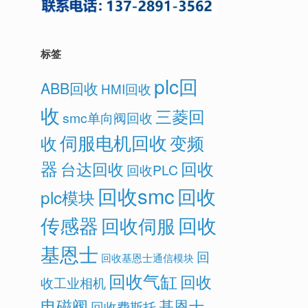
标签
plc回
ABB回收
HMI回收
收
三菱回
smc单向阀回收
伺服电机回收
变频
收
器
回收
台达回收
回收PLC
回收smc
回收
plc模块
传感器
回收
回收伺服
基恩士
回
回收基恩士通信模块
回收气缸
回收
收工业相机
电磁阀
基恩士
回收费斯托