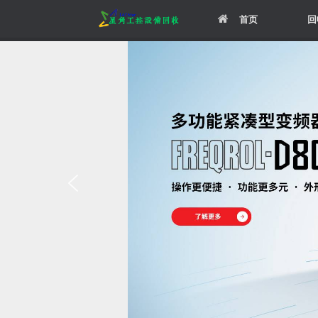
Skip
首页
回
to
content