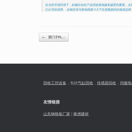
在当前市场环境下，机械自动化产品回收领域越来越受到重视，尤其
们公司的优势。 价格区间与影响因素 5.5千瓦变频器的价格因品
Post navigation
←
西门子PL…
回收工控设备
，包括
气缸回收
，
传感器回收
，
伺服电
友情链接
山东钢格板厂家
|
株洲建材