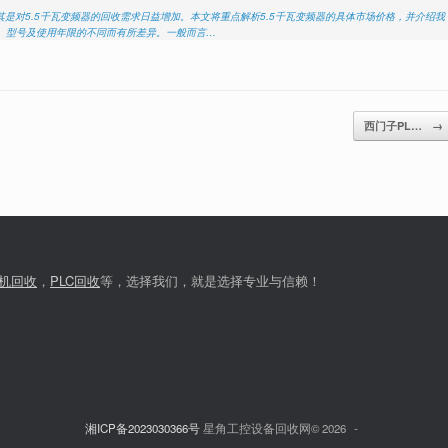
是对5.5千瓦变频器的回收需求日益增加。本文将重点解析5.5千瓦变频器的具体市场价格，并介绍我
牌、型号及使用年限的不同而有所差异。一般而言…
西门子PL…
→
机回收
，
PLC回收
等，选择我们，就是选择专业与信赖！
湘ICP备2023030366号
星角工控设备回收网© 2026