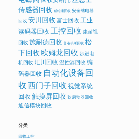
传感器回收
安全继电器
威纶通回收
安川回收
工业
富士回收
回收
工控回收
读码器回收
康耐视
松
施耐德回收
回收
普洛菲斯回收
欧姆龙回收
下回收
步进电
汇川回收
编
温控器回收
机回收
自动化设备回
码器回收
收
西门子回收
视觉系统
触摸屏回收
回收
软启动器回收
通信模块回收
分类
回收工控