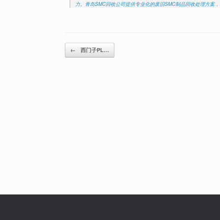
力。青岛SMC回收公司提供专业化的废旧SMC制品回收处理方案，旨
Post navigation
←
西门子PL…