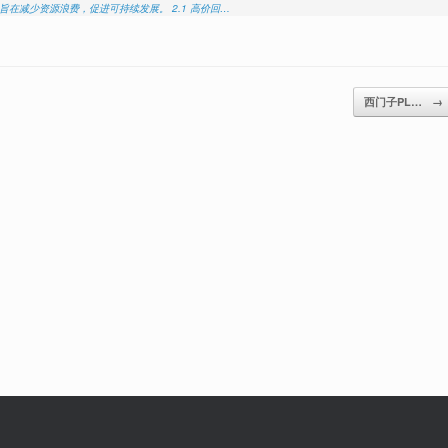
在减少资源浪费，促进可持续发展。 2.1 高价回…
西门子PL…
→