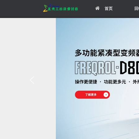
Skip
首页
回
to
content