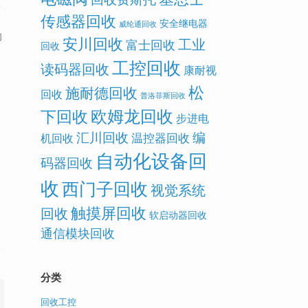
繁
传感器回收
安全继电器
威纶通回收
们
安川回收
工业
富士回收
回收
工控回收
读码器回收
康耐视
松
施耐德回收
回收
普洛菲斯回收
欧姆龙回收
下回收
步进电
汇川回收
编
温控器回收
机回收
自动化设备回
码器回收
收
西门子回收
视觉系统
触摸屏回收
回收
软启动器回收
通信模块回收
合
分类
回收工控