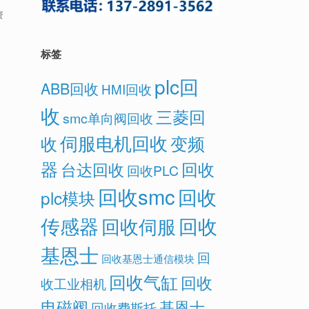
资
标签
plc回
ABB回收
HMI回收
收
三菱回
smc单向阀回收
伺服电机回收
变频
收
器
回收
台达回收
回收PLC
回收smc
回收
plc模块
传感器
回收
回收伺服
基恩士
回
回收基恩士通信模块
回收气缸
回收
收工业相机
电磁阀
基恩士
回收费斯托