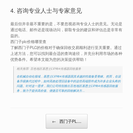
4. 咨询专业人士与专家意见
最后但并非最不重要的是，不要忽视咨询专业人士的意见。无论是
通过电话、邮件还是现场访问，获取专业的建议和评估总是非常有
益的。
西门子plc价格哪里查
了解西门子PLC的价格对于确保回收交易顺利进行至关重要。通过
上述方法，您可以找到最合适的查询途径，并充分利用市场的各种
优势条件。希望本文能为您的决策提供帮助！
相关推荐: 百色地区基恩士LVH64传感器回收服务
在机械自动化领域，基恩士LVH64传感器因其卓越的性能备受青睐。然而，在设
备升级换代过程中，如何高效处理旧设备中的这些高端部件成为许多企业头疼的
问题。针对这一需求，我们公司特别推出百色地区基恩士LVH64传感器回收服
务，致力于提供高价值、便捷且可靠的回收解决方…
Post navigation
←
西门子PL…