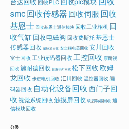
回收
回收plc模块
台达回收
回收PLC
smc
回收传感器
回收
回收伺服
基恩士
回
回收工业相机
回收基恩士通信模块
收气缸
回收电磁阀
基恩士
回收费斯托
传感器回收
安川回收
安全继电器回收
威纶通回收
工控回收
工业读码器回收
富士回收
康耐视
欧姆
松下回收
施耐德回收
回收
普洛菲斯回收
龙回收
汇川回收
编
温控器回收
步进电机回收
自动化设备回收
西门子回
码器回收
收
触摸屏回收
视觉系统回收
通
软启动器回收
信模块回收
分类