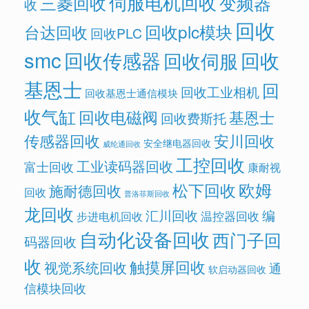
伺服电机回收
变频器
三菱回收
收
回收
回收plc模块
台达回收
回收PLC
smc
回收传感器
回收
回收伺服
基恩士
回
回收工业相机
回收基恩士通信模块
收气缸
回收电磁阀
基恩士
回收费斯托
传感器回收
安川回收
安全继电器回收
威纶通回收
工控回收
工业读码器回收
富士回收
康耐视
欧姆
松下回收
施耐德回收
回收
普洛菲斯回收
龙回收
汇川回收
编
温控器回收
步进电机回收
自动化设备回收
西门子回
码器回收
收
触摸屏回收
视觉系统回收
通
软启动器回收
信模块回收