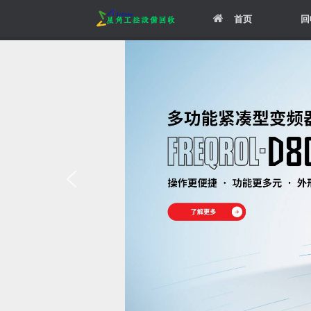
Skip
首页
回
to
content