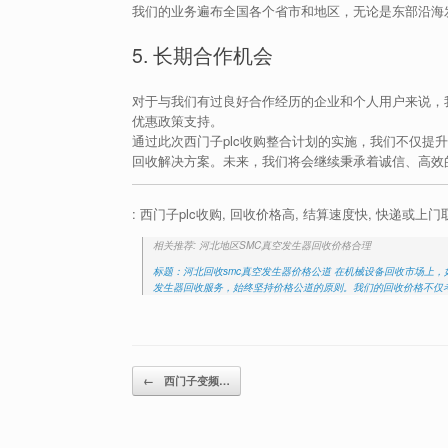
我们的业务遍布全国各个省市和地区，无论是东部沿海
5. 长期合作机会
对于与我们有过良好合作经历的企业和个人用户来说，
优惠政策支持。
通过此次西门子plc收购整合计划的实施，我们不仅提
回收解决方案。未来，我们将会继续秉承着诚信、高效
: 西门子plc收购, 回收价格高, 结算速度快, 快递或上
相关推荐: 河北地区SMC真空发生器回收价格合理
标题：河北回收smc真空发生器价格公道 在机械设备回收市场上
发生器回收服务，始终坚持价格公道的原则。我们的回收价格不仅
Post navigation
←
西门子变频…