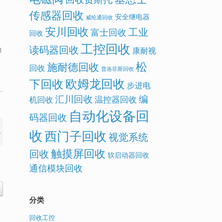
传感器回收
安全继电器
威纶通回收
安川回收
工业
富士回收
回收
工控回收
读码器回收
康耐视
和
松
施耐德回收
回收
普洛菲斯回收
欧姆龙回收
下回收
步进电
汇川回收
编
温控器回收
机回收
自动化设备回
码器回收
收
西门子回收
视觉系统
触摸屏回收
回收
软启动器回收
通信模块回收
分类
回收工控