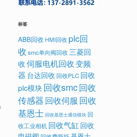
标签
plc回
ABB回收
HMI回收
收
三菱回
smc单向阀回收
伺服电机回收
变频
收
器
回收
台达回收
回收PLC
回收smc
回收
plc模块
传感器
回收
回收伺服
地
基恩士
回
回收基恩士通信模块
回收气缸
回收
收工业相机
电磁阀
基恩士
回收费斯托