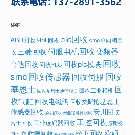
标签
plc回收
ABB回收
HMI回收
smc单向阀回
伺服电机回收
变频器
三菱回收
收
回收
回收plc模块
台达回收
回收PLC
smc
回收传感器
回收
回收伺服
基恩士
回
回收工业相机
回收基恩士通信模块
收气缸
回收电磁阀
基恩士
回收费斯托
传感器回收
安川回收
安全继电器回收
威纶通回收
工控回收
工业读码器回收
富士回收
康耐视
欧姆
松下回收
施耐德回收
回收
普洛菲斯回收