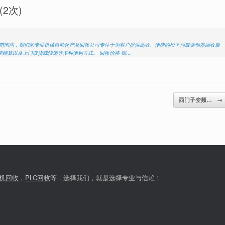
2次)
国范围内，我们的专业机械自动化产品回收公司专注于为客户提供高效、便捷的松下伺服驱动器回收服
结算以及上门取货或快递等多种便利方式。 回收价格 我…
西门子变频…
→
机回收
，
PLC回收
等，选择我们，就是选择专业与信赖！