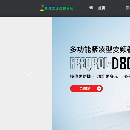
Skip
首页
回
to
content