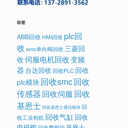
标签
plc回
ABB回收
HMI回收
收
三菱回
smc单向阀回收
伺服电机回收
变频
收
器
回收
台达回收
回收PLC
回收smc
回收
plc模块
传感器
回收
回收伺服
基恩士
回
回收基恩士通信模块
回收气缸
回收
收工业相机
电磁阀
基恩士
回收费斯托