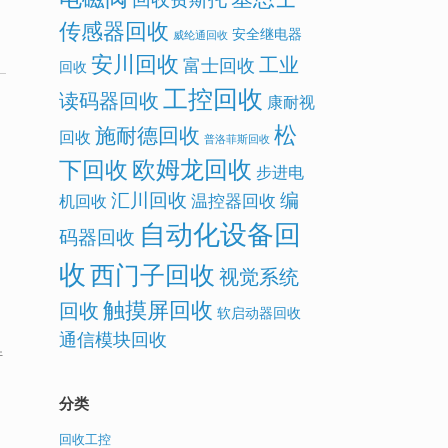
传感器回收
安全继电器
威纶通回收
安川回收
工业
富士回收
回收
工控回收
读码器回收
康耐视
松
施耐德回收
回收
普洛菲斯回收
欧姆龙回收
下回收
步进电
汇川回收
编
温控器回收
机回收
自动化设备回
码器回收
收
西门子回收
视觉系统
触摸屏回收
回收
软启动器回收
通信模块回收
件
分类
回收工控