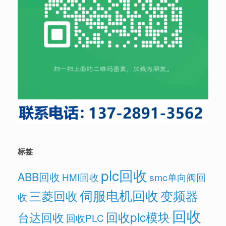
标签
plc回收
ABB回收
HMI回收
smc单向阀回
伺服电机回收
变频器
三菱回收
收
回收
回收plc模块
台达回收
回收PLC