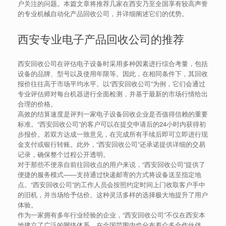
户关注的问题。本篇文章将推荐几家在西安乃至全国享有较高声誉
的专业机械自动化产品回收公司，并详细阐述它们的优势。
西安专业电子产品回收公司的推荐
西安回收公司在评估电子设备时采用多种因素进行综合考量，包括
设备的品牌、型号以及使用年限等。因此，在相同条件下，其回收
报价往往高于市场平均水平。以“西安回收公司”为例，它们会通过
专业评估师对每台机器进行全面检测，并基于最新的市场行情给出
合理的价格。
高效的结算速度是评判一家电子设备回收企业是否值得信赖的重要
标准。“西安回收公司”的客户可以在提交申请后的24小时内获得初
步报价。若双方达成一致意见，在完成所有手续后即可立即进行现
金支付或银行转账。此外，“西安回收公司”还承诺提供详细的交易
记录，确保整个过程公开透明。
对于那些不便亲自前往回收点的用户来说，“西安回收公司”提供了
便捷的服务模式——支持通过快递邮寄的方式将设备送至指定地
点。“西安回收公司”的工作人员会按照约定时间上门收取客户手中
的旧机，并当场给予估价。这种灵活多样的选择极大地提升了用户
体验。
作为一家拥有多年行业经验的企业，“西安回收公司”不仅在西安本
地建立了广泛的网络体系，在全国范围内也分布着众多合作伙伴。