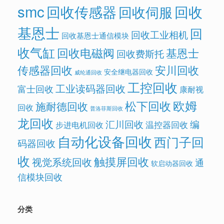
smc
回收传感器
回收
回收伺服
基恩士
回
回收工业相机
回收基恩士通信模块
收气缸
回收电磁阀
基恩士
回收费斯托
传感器回收
安川回收
安全继电器回收
威纶通回收
工控回收
工业读码器回收
富士回收
康耐视
欧姆
松下回收
施耐德回收
回收
普洛菲斯回收
龙回收
汇川回收
编
温控器回收
步进电机回收
自动化设备回收
西门子回
码器回收
收
触摸屏回收
视觉系统回收
通
软启动器回收
信模块回收
分类