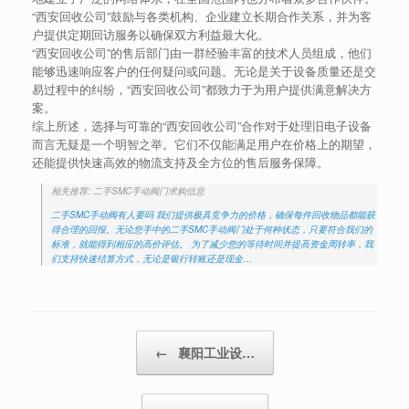
“西安回收公司”鼓励与各类机构、企业建立长期合作关系，并为客
户提供定期回访服务以确保双方利益最大化。
“西安回收公司”的售后部门由一群经验丰富的技术人员组成，他们
能够迅速响应客户的任何疑问或问题。无论是关于设备质量还是交
易过程中的纠纷，“西安回收公司”都致力于为用户提供满意解决方
案。
综上所述，选择与可靠的“西安回收公司”合作对于处理旧电子设备
而言无疑是一个明智之举。它们不仅能满足用户在价格上的期望，
还能提供快速高效的物流支持及全方位的售后服务保障。
相关推荐: 二手SMC手动阀门求购信息
二手SMC手动阀有人要吗 我们提供极具竞争力的价格，确保每件回收物品都能获
得合理的回报。无论您手中的二手SMC手动阀门处于何种状态，只要符合我们的
标准，就能得到相应的高价评估。 为了减少您的等待时间并提高资金周转率，我
们支持快速结算方式，无论是银行转账还是现金…
Post navigation
←
襄阳工业设…