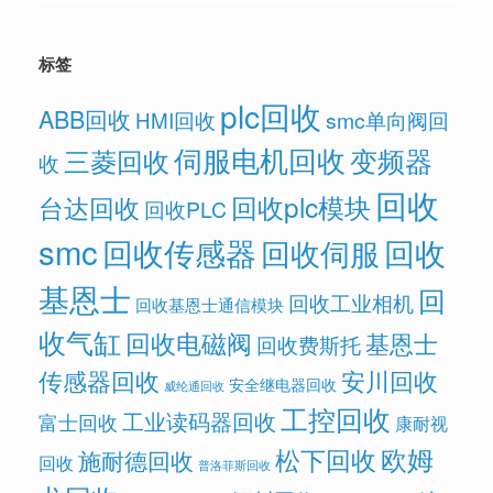
标签
plc回收
ABB回收
HMI回收
smc单向阀回
伺服电机回收
变频器
三菱回收
收
回收
回收plc模块
台达回收
回收PLC
smc
回收传感器
回收
回收伺服
基恩士
回
回收工业相机
回收基恩士通信模块
收气缸
回收电磁阀
基恩士
回收费斯托
传感器回收
安川回收
安全继电器回收
威纶通回收
工控回收
工业读码器回收
富士回收
康耐视
欧姆
松下回收
施耐德回收
回收
普洛菲斯回收