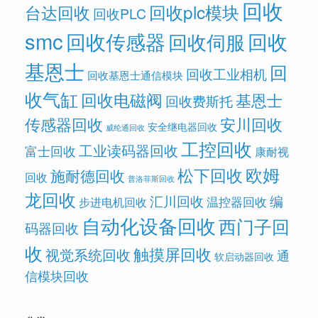
回收
回收plc模块
台达回收
回收PLC
smc
回收传感器
回收
回收伺服
基恩士
回
回收工业相机
回收基恩士通信模块
收气缸
回收电磁阀
基恩士
回收费斯托
传感器回收
安川回收
安全继电器回收
威纶通回收
工控回收
工业读码器回收
富士回收
康耐视
欧姆
松下回收
施耐德回收
回收
普洛菲斯回收
龙回收
汇川回收
编
温控器回收
步进电机回收
自动化设备回收
西门子回
码器回收
收
触摸屏回收
视觉系统回收
通
软启动器回收
信模块回收