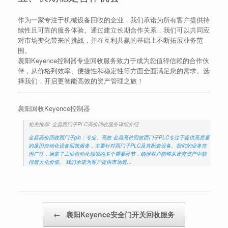
作为一家专注于机械设备回收的企业，我们承诺为所有客户提供持
续性且可靠的服务体验。通过建立长期合作关系，我们可以共同应
对市场变化带来的挑战，并在互利共赢的基础上不断拓展业务范
围。
襄阳Keyence控制器专业回收服务致力于成为您值得信赖的合作伙
伴，从价格到效率、便捷性和稳定性等方面全面满足您的需求。选
择我们，开启更智能高效的资产管理之旅！
襄阳回收Keyence控制器
相关推荐: 金昌西门子PLC高价回收服务详细介绍
金昌高价回收西门子plc：专业、高效 金昌高价回收西门子PLC专注于提供高质量
的废旧自动化设备回收服务，主要针对西门子PLC及其配套设备。我们的业务范
围广泛，涵盖了工业自动化领域的多个重要环节，确保客户能够从废弃资产中获
得最大化价值。 我们承诺为客户提供市场最…
Post navigation
←
襄阳Keyence安全门开关回收服务