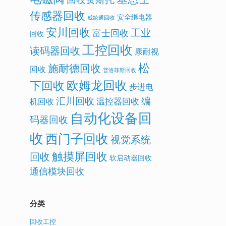
传感器回收
安全继电器
威纶通回收
安川回收
工业
富士回收
回收
工控回收
读码器回收
康耐视
松
施耐德回收
回收
普洛菲斯回收
欧姆龙回收
下回收
步进电
汇川回收
编
温控器回收
机回收
自动化设备回
码器回收
收
西门子回收
视觉系统
触摸屏回收
回收
软启动器回收
通信模块回收
分类
回收工控