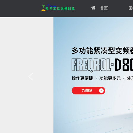
Skip
首页
回
to
content