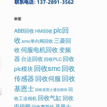
标签
plc回
ABB回收
HMI回收
收
三菱回
smc单向阀回收
伺服电机回收
变频
收
器
回收
台达回收
回收PLC
回收smc
回收
plc模块
传感器
回收
回收伺服
基恩士
回
回收基恩士通信模块
回收气缸
回收
收工业相机
电磁阀
基恩士
回收费斯托