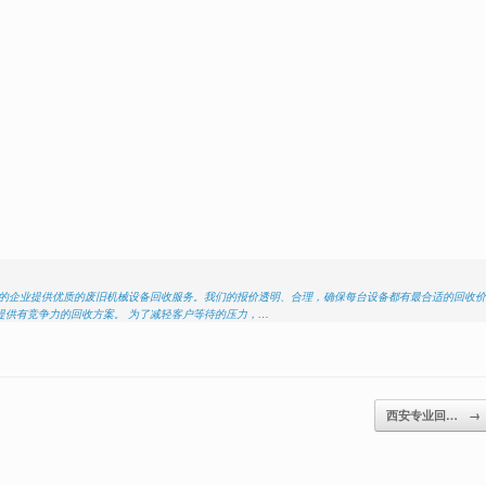
区的企业提供优质的废旧机械设备回收服务。我们的报价透明、合理，确保每台设备都有最合适的回收价
提供有竞争力的回收方案。 为了减轻客户等待的压力，…
西安专业回…
→