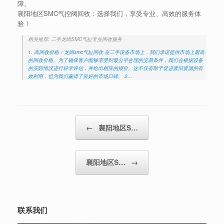
障。
襄阳地区SMC气控阀回收：选择我们，享受专业、高效的服务体
验！
相关推荐: 二手龙岗SMC气缸专业回收服务
1. 高回收价格：龙岗smc气缸回收 在二手设备市场上，我们承诺提供市场上最高
的回收价格。为了确保客户能够享受到最公平合理的交易条件，我们会根据设备
的实际情况进行科学评估，并给出相应的报价。这不仅有助于促进废旧资源的有
效利用，也为我们赢得了良好的市场口碑。 2…
Post navigation
←
襄阳地区S…
襄阳地区S…
→
联系我们