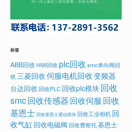
标签
plc回收
ABB回收
HMI回收
smc单向阀回
伺服电机回收
变频器
三菱回收
收
回收
回收plc模块
台达回收
回收PLC
smc
回收传感器
回收
回收伺服
基恩士
回
回收工业相机
回收基恩士通信模块
收气缸
回收电磁阀
基恩士
回收费斯托