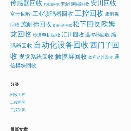
传感器回收
安川回收
安全继电器回收
威纶通回收
工控回收
工业读码器回收
富士回收
康耐视
欧姆
松下回收
施耐德回收
回收
普洛菲斯回收
龙回收
汇川回收
编
温控器回收
步进电机回收
自动化设备回收
西门子回
码器回收
收
触摸屏回收
视觉系统回收
通
软启动器回收
信模块回收
分类
回收工控
工控新闻
工控知识
最新文章