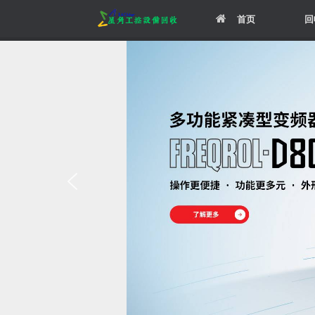
Skip
首页
回
to
content