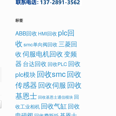
标签
plc回
ABB回收
HMI回收
收
三菱回
smc单向阀回收
伺服电机回收
变频
收
器
回收
台达回收
回收PLC
回收smc
回收
plc模块
传感器
回收
回收伺服
基恩士
回
回收基恩士通信模块
回收气缸
回收
收工业相机
电磁阀
基恩士
回收费斯托