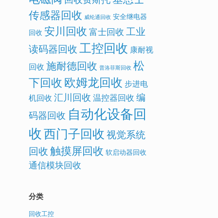
传感器回收
安全继电器
威纶通回收
安川回收
工业
富士回收
回收
工控回收
读码器回收
康耐视
松
施耐德回收
回收
普洛菲斯回收
欧姆龙回收
下回收
步进电
汇川回收
编
温控器回收
机回收
自动化设备回
码器回收
收
西门子回收
视觉系统
触摸屏回收
回收
软启动器回收
通信模块回收
分类
回收工控