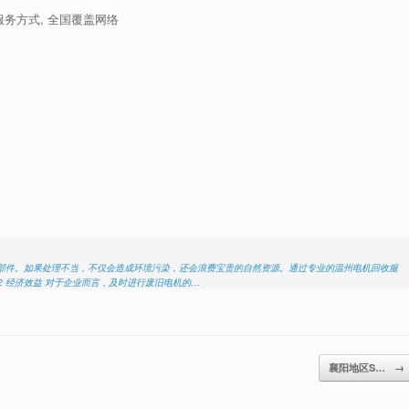
的服务方式, 全国覆盖网络
再生部件。如果处理不当，不仅会造成环境污染，还会浪费宝贵的自然资源。通过专业的温州电机回收服
2 经济效益 对于企业而言，及时进行废旧电机的…
襄阳地区S…
→