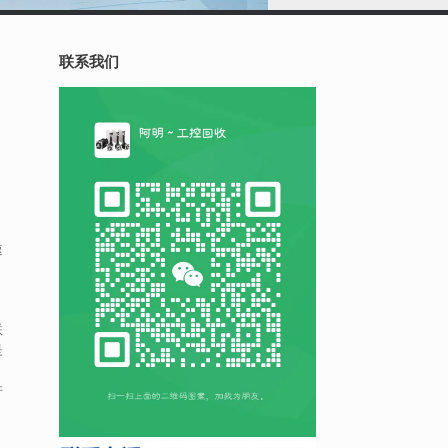
联系我们
，
，
速
联
是
并