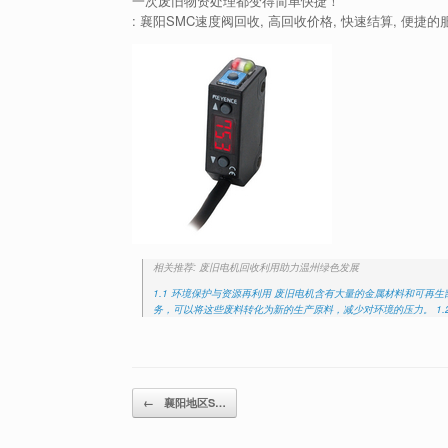
一次废旧物资处理都变得简单快捷！
: 襄阳SMC速度阀回收, 高回收价格, 快速结算, 便捷
相关推荐: 废旧电机回收利用助力温州绿色发展
1.1 环境保护与资源再利用 废旧电机含有大量的金属材料和可
务，可以将这些废料转化为新的生产原料，减少对环境的压力。 1.
Post navigation
←
襄阳地区S…