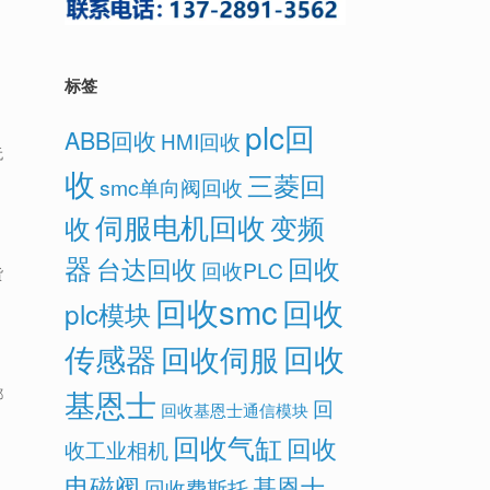
标签
plc回
ABB回收
HMI回收
无
收
三菱回
smc单向阀回收
伺服电机回收
变频
收
器
回收
台达回收
回收PLC
货
回收smc
回收
plc模块
传感器
回收
回收伺服
基恩士
都
回
回收基恩士通信模块
回收气缸
回收
收工业相机
电磁阀
基恩士
回收费斯托