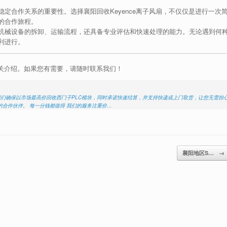
定合作关系的重要性。选择襄阳回收Keyence离子风扇，不仅仅是进行一次
的合作旅程。
机械设备的拆卸、运输流程，还具备专业评估和快速处理的能力。无论遇到何
利进行。
相关介绍。如果您有需要，请随时联系我们！
。我们确保以市场最高价回收西门子PLC模块，同时承诺快速结算，并支持快递或上门取货，让您无需担
合作伙伴。 每一分钱都值得 我们的服务注重价…
襄阳地区S…
→