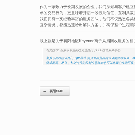
作为一家致力于长期发展的企业，我们深知与客户建立稳
单的交易行为，更意味着开启一段彼此信任、互利共赢
我们拥有一支经验丰富的服务团队，他们不仅熟悉各类
复杂情况，都能迅速给出解决方案，并确保整个过程顺
以上就是关于襄阳地区Keyence离子风扇回收服务的
相关推荐: 新乡市专业回收周边西门子PLC模块服务中心
新乡市回收附近西门子plc模块 提供全国范围内专业的回收服务
物流问题。此外，长期合作的机制也意味着您可以将我们作为可靠的
Post navigation
←
襄阳SMC…