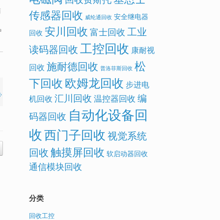
简
传感器回收
安全继电器
威纶通回收
安川回收
工业
富士回收
种
回收
工控回收
读码器回收
康耐视
松
施耐德回收
回收
普洛菲斯回收
欧姆龙回收
下回收
步进电
心
汇川回收
编
温控器回收
机回收
自动化设备回
码器回收
收
西门子回收
视觉系统
触摸屏回收
回收
软启动器回收
通信模块回收
分类
回收工控