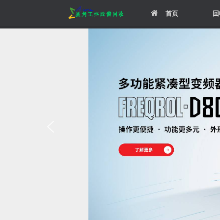
Skip
首页
回
to
content