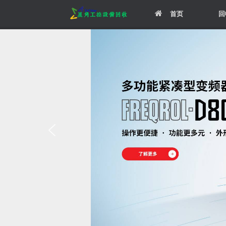
Skip
首页
回
to
content