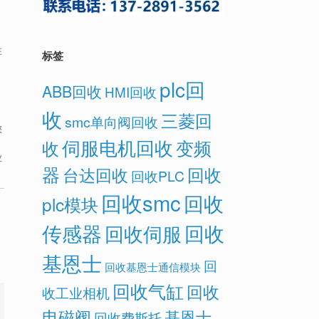
在
标签
plc回
ABB回收
HMI回收
收
三菱回
smc单向阀回收
您
伺服电机回收
变频
收
业
器
回收
台达回收
回收PLC
回收smc
回收
plc模块
传感器
回收
回收伺服
基恩士
回
回收基恩士通信模块
回收气缸
回收
收工业相机
电磁阀
基恩士
回收费斯托