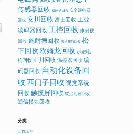
传感器回收
安全继电器
威纶通回收
安川回收
工业
富士回收
回收
工控回收
读码器回收
康耐视
松
施耐德回收
回收
普洛菲斯回收
欧姆龙回收
下回收
步进电
汇川回收
编
温控器回收
机回收
自动化设备回
码器回收
收
西门子回收
视觉系统
触摸屏回收
回收
软启动器回收
通信模块回收
分类
回收工控