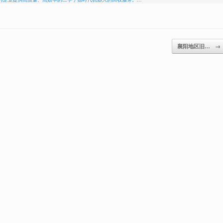
襄阳地区旧…
→