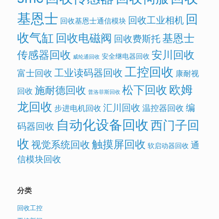
基恩士
回
回收工业相机
回收基恩士通信模块
收气缸
回收电磁阀
基恩士
回收费斯托
传感器回收
安川回收
安全继电器回收
威纶通回收
工控回收
工业读码器回收
富士回收
康耐视
欧姆
松下回收
施耐德回收
回收
普洛菲斯回收
龙回收
汇川回收
编
温控器回收
步进电机回收
自动化设备回收
西门子回
码器回收
收
触摸屏回收
视觉系统回收
通
软启动器回收
信模块回收
分类
回收工控