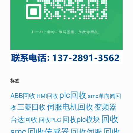
标签
plc回收
ABB回收
HMI回收
smc单向阀回
伺服电机回收
变频器
三菱回收
收
回收
回收plc模块
台达回收
回收PLC
smc
回收传感器
回收
回收伺服