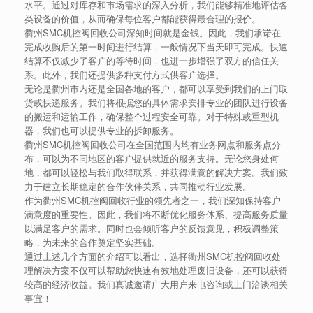
水平。通过对库存和市场需求的深入分析，我们能够精准地评估各
类设备的价值，从而确保每位客户都能获得最合理的报价。
衢州SMC机控阀回收公司深知时间就是金钱。因此，我们承诺在
完成收购后的第一时间进行结算，一般情况下当天即可完成。快速
结算不仅减少了客户的等待时间，也进一步增强了双方的信任关
系。此外，我们还提供多种支付方式供客户选择。
无论是衢州市内还是全国各地的客户，都可以享受到我们的上门取
货或快递服务。我们将根据您的具体需求安排专业的团队进行设备
的搬运和运输工作，确保整个过程安全可靠。对于特殊或重型机
器，我们也可以提供专业的拆卸服务。
衢州SMC机控阀回收公司在全国范围内均有业务网点和服务点分
布，可以为不同地区的客户提供就近的服务支持。无论您身处何
地，都可以轻松与我们取得联系，并获得满意的解决方案。我们致
力于建立长期稳定的合作伙伴关系，共同推动行业发展。
作为衢州SMC机控阀回收行业的领先者之一，我们深知保持客户
满意度的重要性。因此，我们将不断优化服务体系、提高服务质量
以满足客户的需求。同时也会倾听客户的反馈意见，积极调整策
略，为未来的合作奠定坚实基础。
通过上述几个方面的介绍可以看出，选择衢州SMC机控阀回收处
理解决方案不仅可以帮助您快速有效地处理废旧设备，还可以获得
较高的经济收益。我们真诚邀请广大用户来电咨询或上门洽谈相关
事宜！