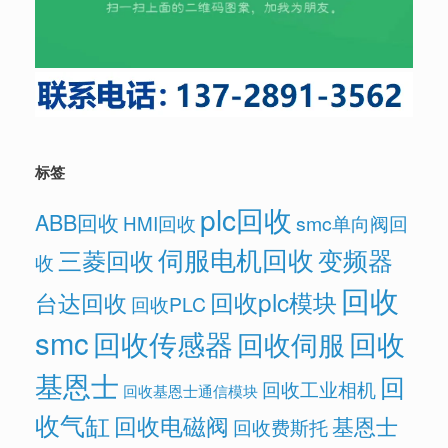
标签
plc回收
ABB回收
HMI回收
smc单向阀回
伺服电机回收
变频器
三菱回收
收
回收
回收plc模块
台达回收
回收PLC
smc
回收传感器
回收
回收伺服
基恩士
回
回收工业相机
回收基恩士通信模块
收气缸
回收电磁阀
基恩士
回收费斯托