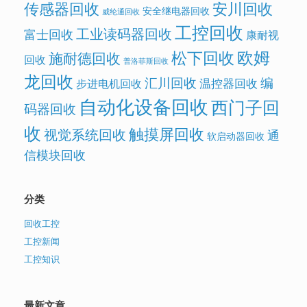
传感器回收
安川回收
安全继电器回收
威纶通回收
工控回收
工业读码器回收
富士回收
康耐视
欧姆
松下回收
施耐德回收
回收
普洛菲斯回收
龙回收
汇川回收
编
温控器回收
步进电机回收
自动化设备回收
西门子回
码器回收
收
触摸屏回收
视觉系统回收
通
软启动器回收
信模块回收
分类
回收工控
工控新闻
工控知识
最新文章