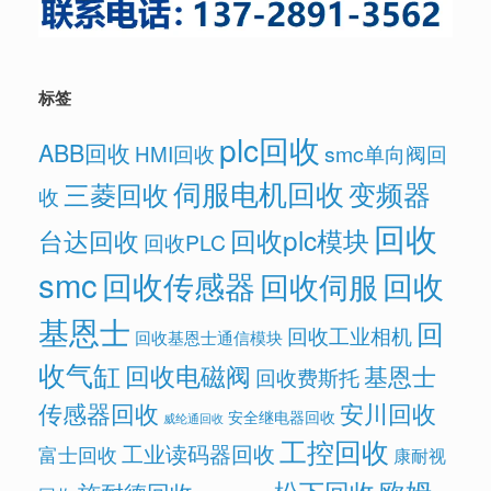
标签
plc回收
ABB回收
HMI回收
smc单向阀回
伺服电机回收
变频器
三菱回收
收
回收
回收plc模块
台达回收
回收PLC
smc
回收传感器
回收
回收伺服
基恩士
回
回收工业相机
回收基恩士通信模块
收气缸
回收电磁阀
基恩士
回收费斯托
传感器回收
安川回收
安全继电器回收
威纶通回收
工控回收
工业读码器回收
富士回收
康耐视
欧姆