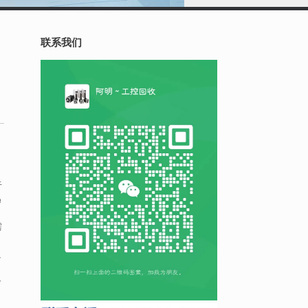
联系我们
于
迅
需
只
个