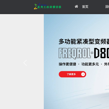
Skip
首页
回
to
content