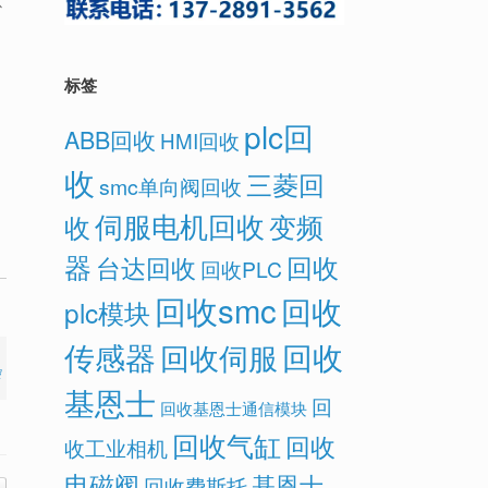
以
标签
plc回
ABB回收
HMI回收
收
三菱回
smc单向阀回收
伺服电机回收
变频
收
器
回收
台达回收
回收PLC
回收smc
回收
plc模块
传感器
回收
回收伺服
报
基恩士
回
回收基恩士通信模块
回收气缸
回收
收工业相机
电磁阀
基恩士
回收费斯托