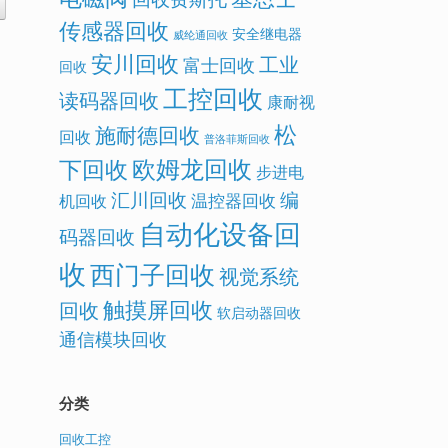
传感器回收
安全继电器
威纶通回收
安川回收
工业
富士回收
回收
工控回收
读码器回收
康耐视
松
施耐德回收
回收
普洛菲斯回收
欧姆龙回收
下回收
步进电
汇川回收
编
温控器回收
机回收
自动化设备回
码器回收
收
西门子回收
视觉系统
触摸屏回收
回收
软启动器回收
通信模块回收
分类
回收工控