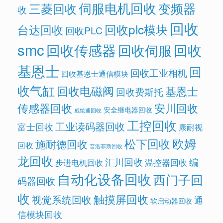
伺服电机回收
变频器
三菱回收
收
回收
回收plc模块
台达回收
回收PLC
smc
回收传感器
回收
回收伺服
基恩士
回
回收工业相机
回收基恩士通信模块
收气缸
回收电磁阀
基恩士
回收费斯托
传感器回收
安川回收
安全继电器回收
威纶通回收
工控回收
工业读码器回收
富士回收
康耐视
欧姆
松下回收
施耐德回收
回收
普洛菲斯回收
龙回收
汇川回收
编
温控器回收
步进电机回收
自动化设备回收
西门子回
码器回收
收
触摸屏回收
视觉系统回收
通
软启动器回收
信模块回收