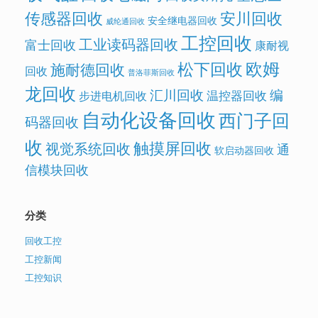
传感器回收
安川回收
安全继电器回收
威纶通回收
工控回收
工业读码器回收
富士回收
康耐视
欧姆
松下回收
施耐德回收
回收
普洛菲斯回收
龙回收
汇川回收
编
温控器回收
步进电机回收
自动化设备回收
西门子回
码器回收
收
触摸屏回收
视觉系统回收
通
软启动器回收
信模块回收
分类
回收工控
工控新闻
工控知识