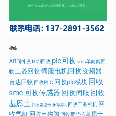
标签
plc回收
ABB回收
HMI回收
smc单向阀回
伺服电机回收
变频器
三菱回收
收
回收
回收plc模块
台达回收
回收PLC
smc
回收传感器
回收
回收伺服
基恩士
回
回收工业相机
回收基恩士通信模块
收气缸
回收电磁阀
基恩士
回收费斯托