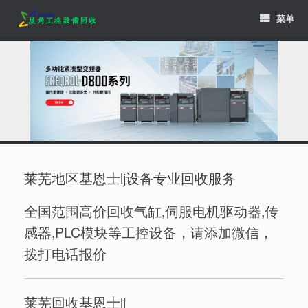
Skip
菜单
to
content
莱芜地区基恩士lj设备专业回收服务
全国范围高价回收气缸,伺服电机驱动器,传
感器,PLC模块等工控设备，请添加微信，
拨打电话报价
莱芜回收基恩士lj