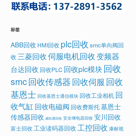
标签
plc回收
ABB回收
HMI回收
smc单向阀回
伺服电机回收
变频器
三菱回收
收
回收
回收plc模块
台达回收
回收PLC
smc
回收传感器
回收
回收伺服
基恩士
回
回收工业相机
回收基恩士通信模块
收气缸
回收电磁阀
基恩士
回收费斯托
传感器回收
安川回收
安全继电器回收
威纶通回收
工控回收
工业读码器回收
富士回收
康耐视