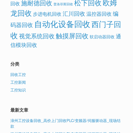
欧姆
松下回收
施耐德回收
回收
普洛菲斯回收
龙回收
汇川回收
编
温控器回收
步进电机回收
自动化设备回收
西门子回
码器回收
收
触摸屏回收
视觉系统回收
通
软启动器回收
信模块回收
分类
回收工控
工控新闻
工控知识
最新文章
漳州工控设备回收_高价上门回收PLC/变频器/伺服驱动器_现场结
款