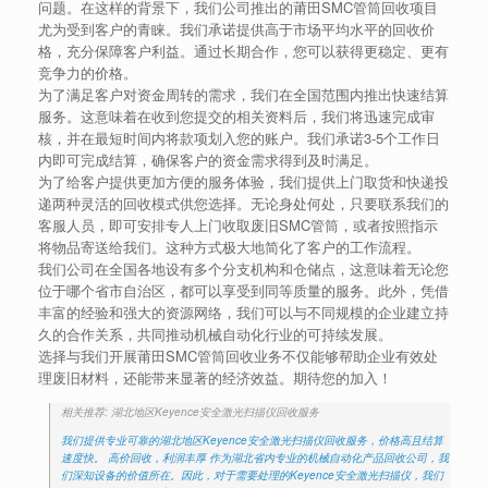
问题。在这样的背景下，我们公司推出的莆田SMC管筒回收项目
尤为受到客户的青睐。我们承诺提供高于市场平均水平的回收价
格，充分保障客户利益。通过长期合作，您可以获得更稳定、更有
竞争力的价格。
为了满足客户对资金周转的需求，我们在全国范围内推出快速结算
服务。这意味着在收到您提交的相关资料后，我们将迅速完成审
核，并在最短时间内将款项划入您的账户。我们承诺3-5个工作日
内即可完成结算，确保客户的资金需求得到及时满足。
为了给客户提供更加方便的服务体验，我们提供上门取货和快递投
递两种灵活的回收模式供您选择。无论身处何处，只要联系我们的
客服人员，即可安排专人上门收取废旧SMC管筒，或者按照指示
将物品寄送给我们。这种方式极大地简化了客户的工作流程。
我们公司在全国各地设有多个分支机构和仓储点，这意味着无论您
位于哪个省市自治区，都可以享受到同等质量的服务。此外，凭借
丰富的经验和强大的资源网络，我们可以与不同规模的企业建立持
久的合作关系，共同推动机械自动化行业的可持续发展。
选择与我们开展莆田SMC管筒回收业务不仅能够帮助企业有效处
理废旧材料，还能带来显著的经济效益。期待您的加入！
相关推荐: 湖北地区Keyence安全激光扫描仪回收服务
我们提供专业可靠的湖北地区Keyence安全激光扫描仪回收服务，价格高且结算
速度快。 高价回收，利润丰厚 作为湖北省内专业的机械自动化产品回收公司，我
们深知设备的价值所在。因此，对于需要处理的Keyence安全激光扫描仪，我们