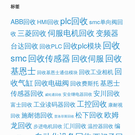
标签
plc回收
ABB回收
HMI回收
smc单向阀回
伺服电机回收
变频器
三菱回收
收
回收
回收plc模块
台达回收
回收PLC
smc
回收传感器
回收
回收伺服
基恩士
回
回收工业相机
回收基恩士通信模块
收气缸
回收电磁阀
基恩士
回收费斯托
传感器回收
安川回收
安全继电器回收
威纶通回收
工控回收
工业读码器回收
富士回收
康耐视
欧姆
松下回收
施耐德回收
回收
普洛菲斯回收
龙回收
汇川回收
编
温控器回收
步进电机回收