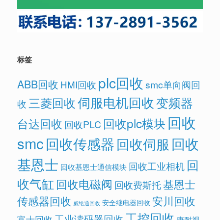
标签
plc回收
ABB回收
HMI回收
smc单向阀回
伺服电机回收
变频器
三菱回收
收
回收
回收plc模块
台达回收
回收PLC
smc
回收传感器
回收
回收伺服
基恩士
回
回收工业相机
回收基恩士通信模块
收气缸
回收电磁阀
基恩士
回收费斯托
传感器回收
安川回收
安全继电器回收
威纶通回收
工控回收
工业读码器回收
富士回收
康耐视