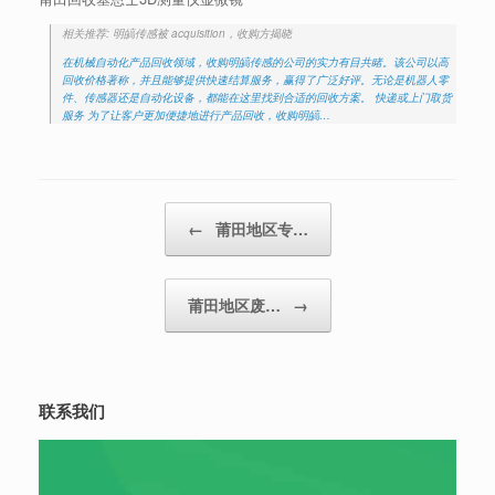
相关推荐: 明皜传感被 acquisition，收购方揭晓
在机械自动化产品回收领域，收购明皜传感的公司的实力有目共睹。该公司以高
回收价格著称，并且能够提供快速结算服务，赢得了广泛好评。无论是机器人零
件、传感器还是自动化设备，都能在这里找到合适的回收方案。 快递或上门取货
服务 为了让客户更加便捷地进行产品回收，收购明皜…
Post navigation
←
莆田地区专…
莆田地区废…
→
联系我们