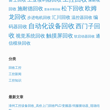
欧姆
松下回收
施耐德回收
回收
普洛菲斯回收
龙回收
汇川回收
编
温控器回收
步进电机回收
自动化设备回收
西门子回
码器回收
收
触摸屏回收
视觉系统回收
通
软启动器回收
信模块回收
分类
回收工控
工控新闻
工控知识
最新文章
漳州工控设备回收_高价上门回收PLC/变频器/伺服驱动器_现场结