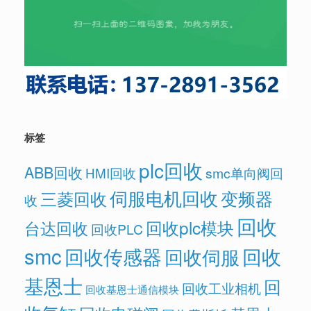
标签
plc回收
ABB回收
HMI回收
smc单向阀回
伺服电机回收
变频器
三菱回收
收
回收
回收plc模块
台达回收
回收PLC
smc
回收传感器
回收
回收伺服
基恩士
回
回收工业相机
回收基恩士通信模块