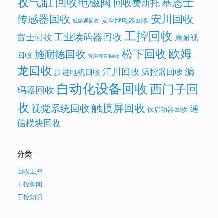
收气缸
回收电磁阀
基恩士
回收费斯托
传感器回收
安川回收
安全继电器回收
威纶通回收
工控回收
工业读码器回收
富士回收
康耐视
欧姆
松下回收
施耐德回收
回收
普洛菲斯回收
龙回收
汇川回收
编
温控器回收
步进电机回收
自动化设备回收
西门子回
码器回收
收
触摸屏回收
视觉系统回收
通
软启动器回收
信模块回收
分类
回收工控
工控新闻
工控知识