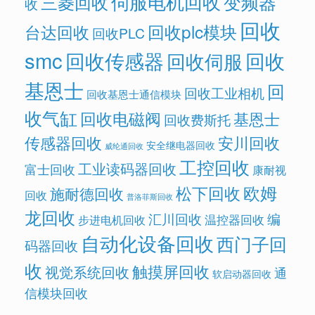
伺服电机回收
变频器
三菱回收
收
回收
回收plc模块
台达回收
回收PLC
smc
回收传感器
回收
回收伺服
基恩士
回
回收工业相机
回收基恩士通信模块
收气缸
回收电磁阀
基恩士
回收费斯托
传感器回收
安川回收
安全继电器回收
威纶通回收
工控回收
工业读码器回收
富士回收
康耐视
欧姆
松下回收
施耐德回收
回收
普洛菲斯回收
龙回收
汇川回收
编
温控器回收
步进电机回收
自动化设备回收
西门子回
码器回收
收
触摸屏回收
视觉系统回收
通
软启动器回收
信模块回收