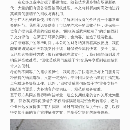
一，在众多企业中占据了重要地位。随着技术进步和市场更新换
代，大量的旧有设备需要被回收处理。本文将解析如何高效地进行
英威腾伺服端子的回收与再利用。
对于广大机械设备使用者而言，了解废旧设备的价格是一个非常重
要的环节。我司承诺提供高于市场平均水平的回收价格，确保每一
位客户提供最满意的报价服务。“回收英威腾伺服端子”的价值得到
了充分评估，在保证了环保的同时，也为客户创造了经济收益。
为了缩短客户的等待时间，本公司的财务结算流程高效便捷。我们
能够迅速完成相关款项支付手续，确保资金流转快速、安全可靠。
无论您选择哪种方式（银行转账或在线支付），我们都能做到及时
响应并高效处理。“回收英威腾伺服端子”的交易将享受到极速结算
带来的便利。
考虑到不同客户的需求差异性，我司提供了快递取货与上门服务两
种便捷的物流选项。只需一键预约，专业团队便会迅速前往指定地
点完成设备提取工作。此外，“回收英威腾伺服端子”的业务支持全
国范围内覆盖，为各地客户提供统一、规范的服务标准。
基于双方共同的目标和利益考量，建立长期稳定的合作关系尤为重
要。“回收英威腾伺服端子”不仅能够满足短期资金周转需求，还为
企业长远发展提供了有力保障。通过与我们的深度合作，您可以获
得更加全面的资产管理解决方案，并享受定制化的服务体验。