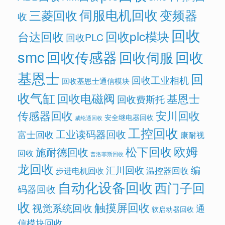
伺服电机回收
变频器
三菱回收
收
回收
回收plc模块
台达回收
回收PLC
smc
回收传感器
回收
回收伺服
基恩士
回
回收工业相机
回收基恩士通信模块
收气缸
回收电磁阀
基恩士
回收费斯托
传感器回收
安川回收
安全继电器回收
威纶通回收
工控回收
工业读码器回收
富士回收
康耐视
欧姆
松下回收
施耐德回收
回收
普洛菲斯回收
龙回收
汇川回收
编
温控器回收
步进电机回收
自动化设备回收
西门子回
码器回收
收
触摸屏回收
视觉系统回收
通
软启动器回收
信模块回收