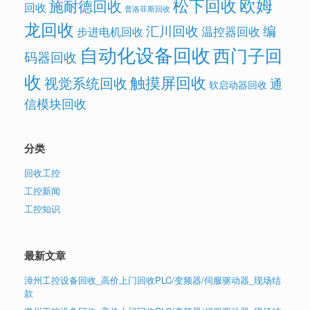
欧姆
松下回收
施耐德回收
回收
普洛菲斯回收
龙回收
汇川回收
编
温控器回收
步进电机回收
自动化设备回收
西门子回
码器回收
收
触摸屏回收
视觉系统回收
通
软启动器回收
信模块回收
分类
回收工控
工控新闻
工控知识
最新文章
漳州工控设备回收_高价上门回收PLC/变频器/伺服驱动器_现场结
款