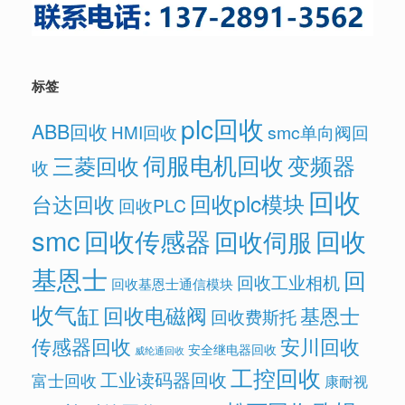
标签
plc回收
ABB回收
HMI回收
smc单向阀回
伺服电机回收
变频器
三菱回收
收
回收
回收plc模块
台达回收
回收PLC
smc
回收传感器
回收
回收伺服
基恩士
回
回收工业相机
回收基恩士通信模块
收气缸
回收电磁阀
基恩士
回收费斯托
传感器回收
安川回收
安全继电器回收
威纶通回收
工控回收
工业读码器回收
富士回收
康耐视