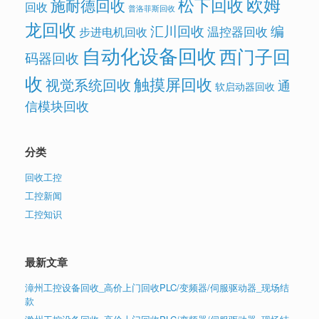
欧姆
松下回收
施耐德回收
回收
普洛菲斯回收
龙回收
汇川回收
编
温控器回收
步进电机回收
自动化设备回收
西门子回
码器回收
收
触摸屏回收
视觉系统回收
通
软启动器回收
信模块回收
分类
回收工控
工控新闻
工控知识
最新文章
漳州工控设备回收_高价上门回收PLC/变频器/伺服驱动器_现场结
款