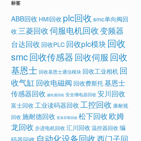
标签
plc回收
ABB回收
HMI回收
smc单向阀回
伺服电机回收
变频器
三菱回收
收
回收
回收plc模块
台达回收
回收PLC
smc
回收传感器
回收
回收伺服
基恩士
回
回收工业相机
回收基恩士通信模块
收气缸
回收电磁阀
基恩士
回收费斯托
传感器回收
安川回收
安全继电器回收
威纶通回收
工控回收
工业读码器回收
富士回收
康耐视
欧姆
松下回收
施耐德回收
回收
普洛菲斯回收
龙回收
汇川回收
编
温控器回收
步进电机回收
自动化设备回收
西门子回
码器回收