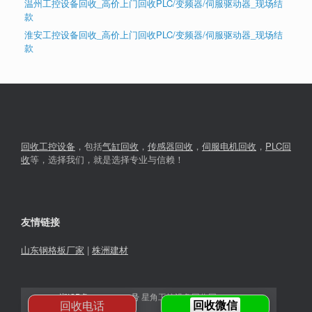
温州工控设备回收_高价上门回收PLC/变频器/伺服驱动器_现场结
款
淮安工控设备回收_高价上门回收PLC/变频器/伺服驱动器_现场结
款
回收工控设备
，包括
气缸回收
，
传感器回收
，
伺服电机回收
，
PLC回
收
等，选择我们，就是选择专业与信赖！
友情链接
山东钢格板厂家
|
株洲建材
湘ICP备2023030366号
星角工控设备回收网© 2026
回收电话
回收微信