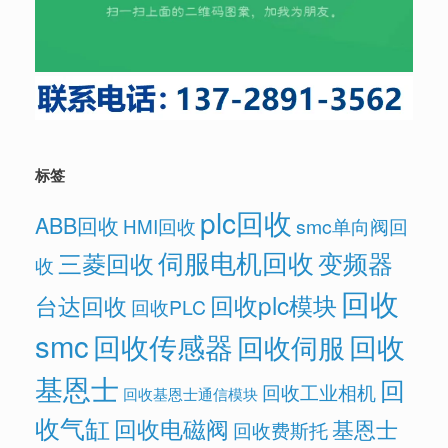
标签
plc回收
ABB回收
HMI回收
smc单向阀回
伺服电机回收
变频器
三菱回收
收
回收
回收plc模块
台达回收
回收PLC
smc
回收传感器
回收
回收伺服
基恩士
回
回收工业相机
回收基恩士通信模块
收气缸
回收电磁阀
基恩士
回收费斯托