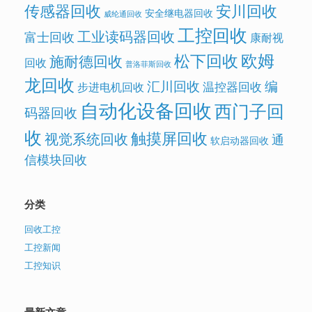
传感器回收
安川回收
安全继电器回收
威纶通回收
工控回收
工业读码器回收
富士回收
康耐视
欧姆
松下回收
施耐德回收
回收
普洛菲斯回收
龙回收
汇川回收
编
温控器回收
步进电机回收
自动化设备回收
西门子回
码器回收
收
触摸屏回收
视觉系统回收
通
软启动器回收
信模块回收
分类
回收工控
工控新闻
工控知识