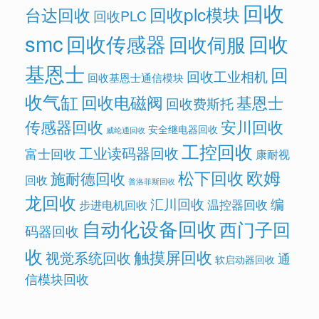
回收
回收plc模块
台达回收
回收PLC
smc
回收传感器
回收
回收伺服
基恩士
回
回收工业相机
回收基恩士通信模块
收气缸
回收电磁阀
基恩士
回收费斯托
传感器回收
安川回收
安全继电器回收
威纶通回收
工控回收
工业读码器回收
富士回收
康耐视
欧姆
松下回收
施耐德回收
回收
普洛菲斯回收
龙回收
汇川回收
编
温控器回收
步进电机回收
自动化设备回收
西门子回
码器回收
收
触摸屏回收
视觉系统回收
通
软启动器回收
信模块回收