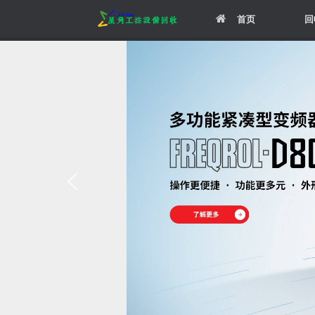
Skip
首页
回
to
content