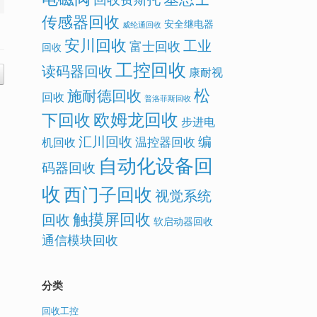
传感器回收
安全继电器
威纶通回收
安川回收
工业
富士回收
回收
工控回收
读码器回收
康耐视
松
施耐德回收
回收
普洛菲斯回收
欧姆龙回收
下回收
步进电
汇川回收
编
温控器回收
机回收
自动化设备回
码器回收
收
西门子回收
视觉系统
触摸屏回收
回收
软启动器回收
通信模块回收
分类
回收工控