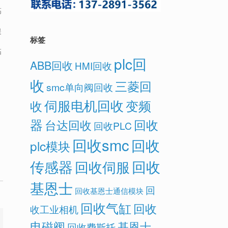
高
提
标签
拓
plc回
ABB回收
HMI回收
收
三菱回
smc单向阀回收
伺服电机回收
变频
收
器
回收
台达回收
回收PLC
回收smc
回收
plc模块
传感器
回收
回收伺服
基恩士
回
回收基恩士通信模块
回收气缸
回收
收工业相机
电磁阀
基恩士
回收费斯托