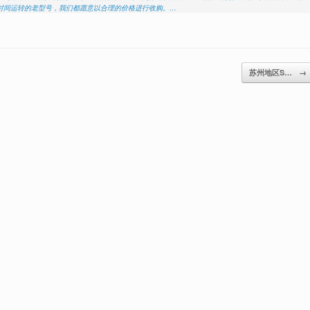
时间运转的老型号，我们都愿意以合理的价格进行收购。…
苏州地区S…
→