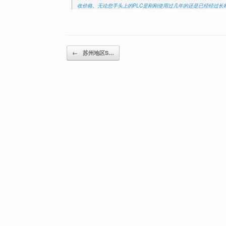
收价格。无论您手头上的PLC是刚刚使用过几年的还是已经经过长
Post navigation
←
苏州地区S…