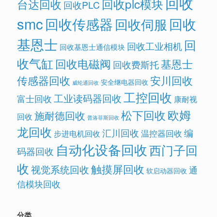
回收
回收plc模块
台达回收
回收PLC
smc
回收传感器
回收
回收伺服
基恩士
回
回收工业相机
回收基恩士通信模块
收气缸
回收电磁阀
基恩士
回收费斯托
传感器回收
安川回收
安全继电器回收
威纶通回收
工控回收
工业读码器回收
富士回收
康耐视
欧姆
松下回收
施耐德回收
回收
普洛菲斯回收
龙回收
汇川回收
编
温控器回收
步进电机回收
自动化设备回收
西门子回
码器回收
收
触摸屏回收
视觉系统回收
通
软启动器回收
信模块回收
分类