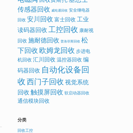
传感器回收
安全继电器
威纶通回收
安川回收
工业
富士回收
回收
工控回收
读码器回收
康耐视
松
施耐德回收
回收
普洛菲斯回收
欧姆龙回收
下回收
步进电
汇川回收
编
温控器回收
机回收
自动化设备回
码器回收
收
西门子回收
视觉系统
触摸屏回收
回收
软启动器回收
通信模块回收
分类
回收工控