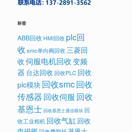
标签
plc回
ABB回收
HMI回收
收
三菱回
smc单向阀回收
伺服电机回收
变频
收
器
回收
台达回收
回收PLC
回收smc
回收
plc模块
传感器
回收
回收伺服
基恩士
回
回收基恩士通信模块
回收气缸
回收
收工业相机
电磁阀
基恩士
回收费斯托