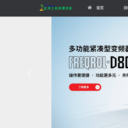
Skip
首页
回
to
content