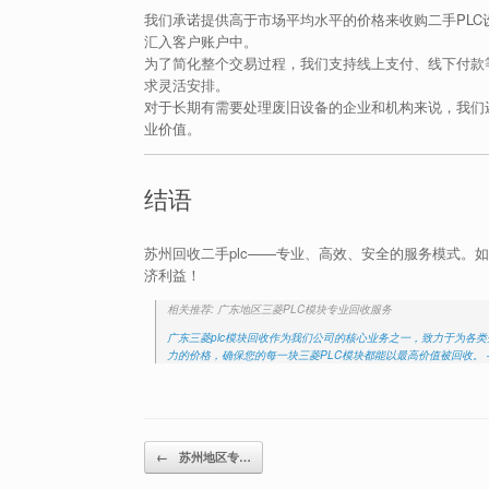
我们承诺提供高于市场平均水平的价格来收购二手PL
汇入客户账户中。
为了简化整个交易过程，我们支持线上支付、线下付款
求灵活安排。
对于长期有需要处理废旧设备的企业和机构来说，我们
业价值。
结语
苏州回收二手plc——专业、高效、安全的服务模式。
济利益！
相关推荐: 广东地区三菱PLC模块专业回收服务
广东三菱plc模块回收作为我们公司的核心业务之一，致力于为各
力的价格，确保您的每一块三菱PLC模块都能以最高价值被回收。 
Post navigation
←
苏州地区专…