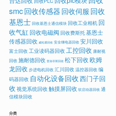
回收plc模块
台达回收
回收PLC
smc
回收传感器
回收
回收伺服
基恩士
回
回收工业相机
回收基恩士通信模块
收气缸
回收电磁阀
基恩士
回收费斯托
传感器回收
安川回收
安全继电器回收
威纶通回收
工控回收
工业读码器回收
富士回收
康耐视
欧姆
松下回收
施耐德回收
回收
普洛菲斯回收
龙回收
汇川回收
编
温控器回收
步进电机回收
自动化设备回收
西门子回
码器回收
收
触摸屏回收
视觉系统回收
通
软启动器回收
信模块回收
分类